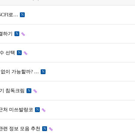
SCFI로…
N
해결하기
N
필수 선택
N
없이 가능할까? …
N
아기 침독크림
N
 근처 미쓰발랑코
N
련 정보 모음 추천
N