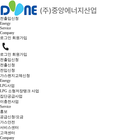
전출입신청
Energy
Service
Company
로그인
회원가입
로그인
회원가입
전출입신청
전출신청
전입신청
가스렌지교체신청
홍보
Energy
LPG사업
공지사항
자료실
사회공헌활동소식
신청
공
LPG 소형저장탱크 사업
집단공급사업
이충전사업
Service
홍보
서비스센터
공급신청/요금
가스안전
서비스센터
고객센터
Company