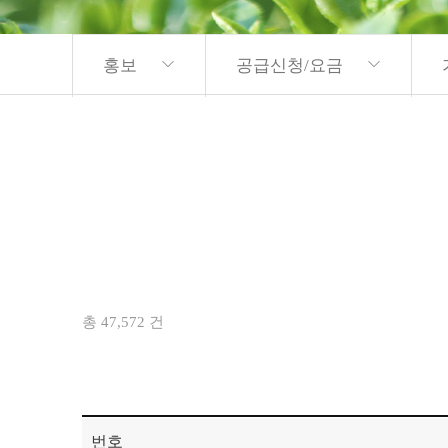
홍보
공급신청/요금
총 47,572 건
번호